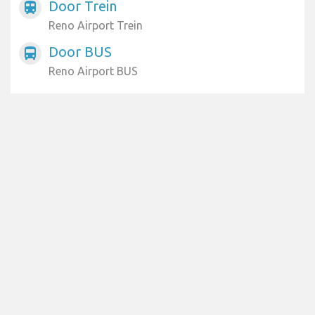
Door Trein
train
Reno Airport Trein
Door BUS
directions_bus
Reno Airport BUS