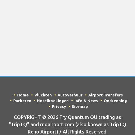
Home
Vluchten
Autoverhuur
Airport Transfers
Parkeren
Hotelboekingen
Info & News
Ontkenning
Privacy
Sitemap
COPYRIGHT © 2026 Try Quantum OU trading as
"TripTQ" and rnoairport.com (also known as TripTQ
Reno Airport) / All Rights Reserved.