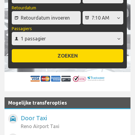
Retourdatum
Passagiers
ZOEKEN
Mogelijke transferopties
Door Taxi
local_taxi
Reno Airport Taxi