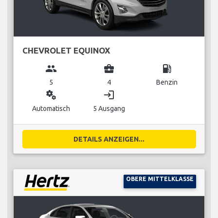
CHEVROLET EQUINOX
group
business_center
local_gas_station
5
4
Benzin
miscellaneous_services
login
Automatisch
5 Ausgang
DETAILS ANZEIGEN...
OBERE MITTELKLASSE