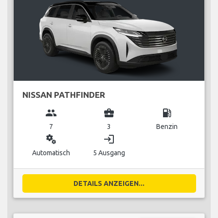
NISSAN PATHFINDER
group
business_center
local_gas_station
7
3
Benzin
miscellaneous_services
login
Automatisch
5 Ausgang
DETAILS ANZEIGEN...