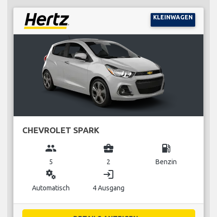
KLEINWAGEN
CHEVROLET SPARK
group
business_center
local_gas_station
5
2
Benzin
miscellaneous_services
login
Automatisch
4 Ausgang