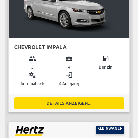
CHEVROLET IMPALA
group
business_center
local_gas_station
5
4
Benzin
miscellaneous_services
login
Automatisch
4 Ausgang
DETAILS ANZEIGEN...
KLEINWAGEN