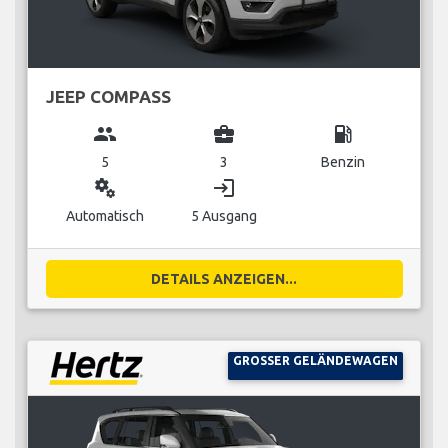
JEEP COMPASS
group
business_center
local_gas_station
5
3
Benzin
miscellaneous_services
login
Automatisch
5 Ausgang
DETAILS ANZEIGEN...
GROSSER GELÄNDEWAGEN