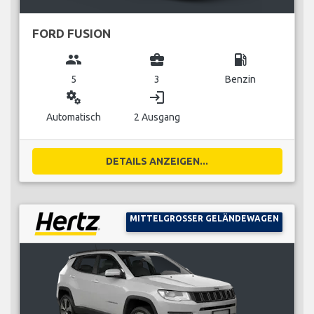
FORD FUSION
group
business_center
local_gas_station
5
3
Benzin
miscellaneous_services
login
Automatisch
2 Ausgang
DETAILS ANZEIGEN...
MITTELGROSSER GELÄNDEWAGEN