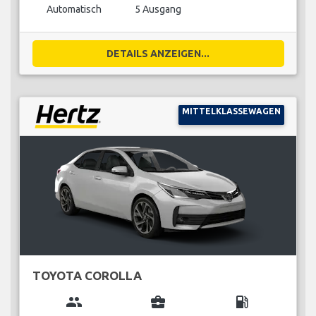
Automatisch
5 Ausgang
DETAILS ANZEIGEN...
MITTELKLASSEWAGEN
TOYOTA COROLLA
group
business_center
local_gas_station