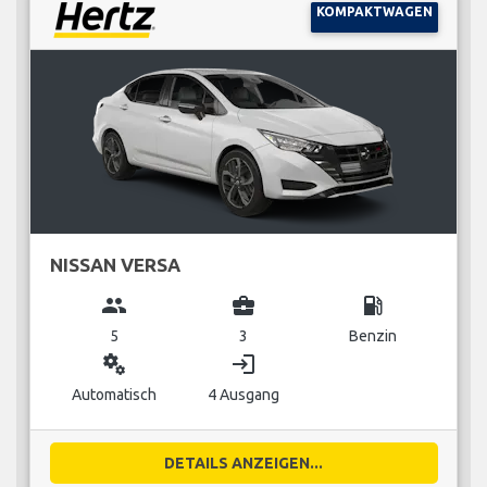
KOMPAKTWAGEN
NISSAN VERSA
group
business_center
local_gas_station
5
3
Benzin
miscellaneous_services
login
Automatisch
4 Ausgang
DETAILS ANZEIGEN...