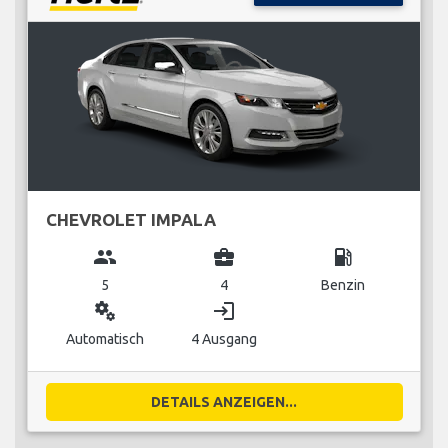
CHEVROLET IMPALA
group
business_center
local_gas_station
5
4
Benzin
miscellaneous_services
login
Automatisch
4 Ausgang
DETAILS ANZEIGEN...