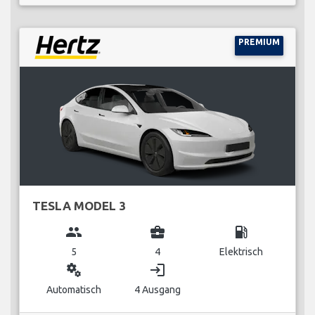
PREMIUM
TESLA MODEL 3
group
business_center
local_gas_station
5
4
Elektrisch
miscellaneous_services
login
Automatisch
4 Ausgang