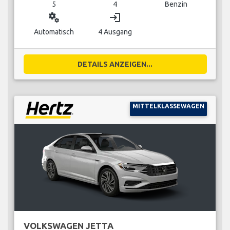
5
4
Benzin
miscellaneous_services
login
Automatisch
4 Ausgang
DETAILS ANZEIGEN...
MITTELKLASSEWAGEN
VOLKSWAGEN JETTA