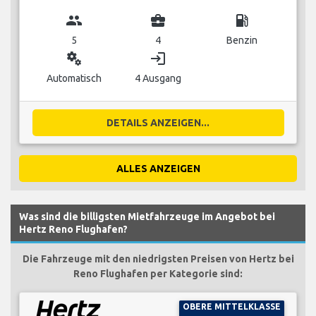
group
business_center
local_gas_station
5
4
Benzin
miscellaneous_services
login
Automatisch
4 Ausgang
DETAILS ANZEIGEN...
ALLES ANZEIGEN
Was sind die billigsten Mietfahrzeuge im Angebot bei
Hertz Reno Flughafen?
Die Fahrzeuge mit den niedrigsten Preisen von Hertz bei
Reno Flughafen per Kategorie sind:
OBERE MITTELKLASSE