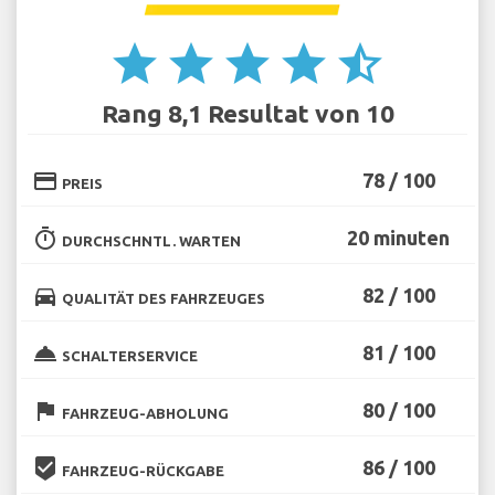
star
star
star
star
star_half
Rang 8,1 Resultat von 10
credit_card
78 / 100
PREIS
timer
20 minuten
DURCHSCHNTL. WARTEN
directions_car
82 / 100
QUALITÄT DES FAHRZEUGES
room_service
81 / 100
SCHALTERSERVICE
flag
80 / 100
FAHRZEUG-ABHOLUNG
beenhere
86 / 100
FAHRZEUG-RÜCKGABE