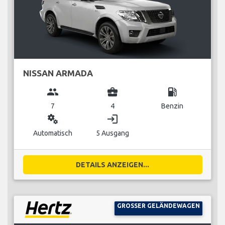
NISSAN ARMADA
group
business_center
local_gas_station
7
4
Benzin
miscellaneous_services
login
Automatisch
5 Ausgang
DETAILS ANZEIGEN...
GROSSER GELÄNDEWAGEN