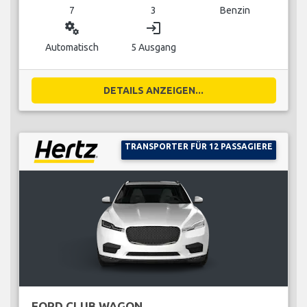
7
3
Benzin
miscellaneous_services
login
Automatisch
5 Ausgang
DETAILS ANZEIGEN...
TRANSPORTER FÜR 12 PASSAGIERE
FORD CLUB WAGON