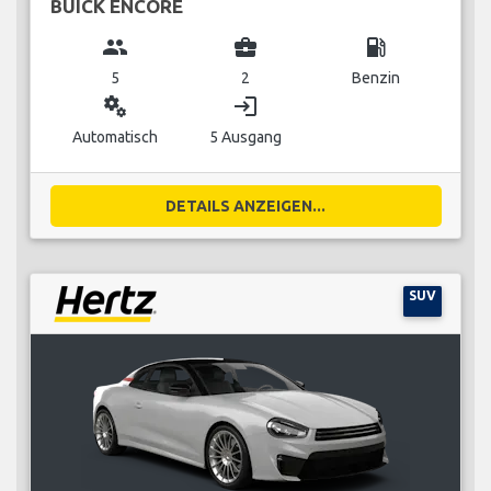
BUICK ENCORE
group
business_center
local_gas_station
5
2
Benzin
miscellaneous_services
login
Automatisch
5 Ausgang
DETAILS ANZEIGEN...
SUV