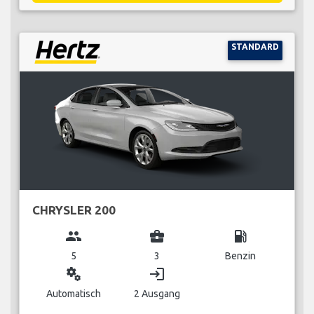
STANDARD
CHRYSLER 200
group
business_center
local_gas_station
5
3
Benzin
miscellaneous_services
login
Automatisch
2 Ausgang