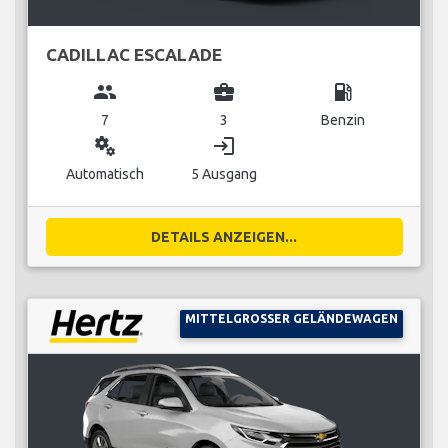
CADILLAC ESCALADE
group
business_center
local_gas_station
7
3
Benzin
miscellaneous_services
login
Automatisch
5 Ausgang
DETAILS ANZEIGEN...
MITTELGROSSER GELÄNDEWAGEN