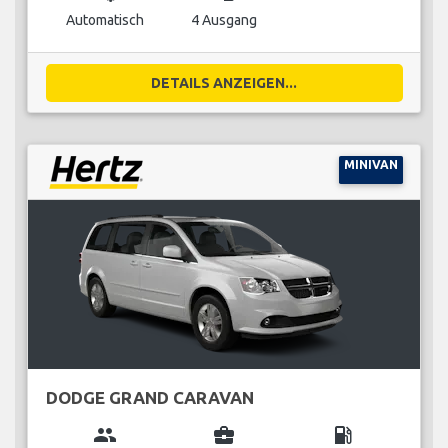
Automatisch
4 Ausgang
DETAILS ANZEIGEN...
MINIVAN
DODGE GRAND CARAVAN
group
business_center
local_gas_station