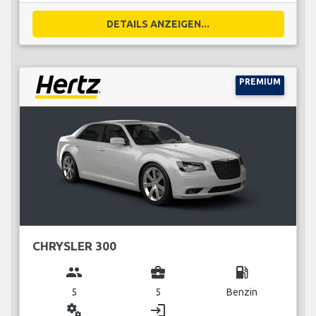
DETAILS ANZEIGEN...
PREMIUM
CHRYSLER 300
group
business_center
local_gas_station
5
5
Benzin
miscellaneous_services
login