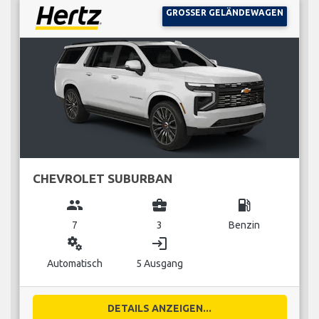
GROSSER GELÄNDEWAGEN
CHEVROLET SUBURBAN
group
business_center
local_gas_station
7
3
Benzin
miscellaneous_services
login
Automatisch
5 Ausgang
DETAILS ANZEIGEN...