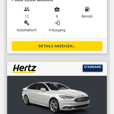
group
business_center
local_gas_station
12
6
Benzin
miscellaneous_services
login
Automatisch
4 Ausgang
DETAILS ANZEIGEN...
STANDARD