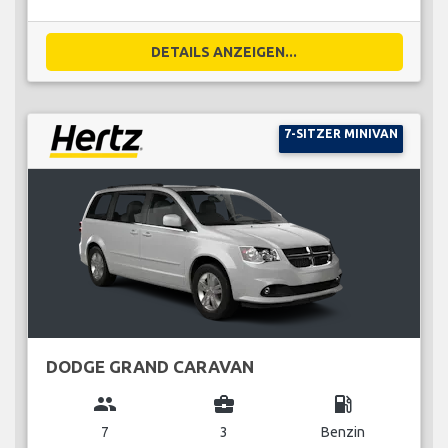
DETAILS ANZEIGEN...
7-SITZER MINIVAN
DODGE GRAND CARAVAN
group
business_center
local_gas_station
7
3
Benzin