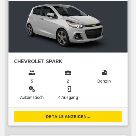
CHEVROLET SPARK
group
business_center
local_gas_station
5
2
Benzin
miscellaneous_services
login
Automatisch
4 Ausgang
DETAILS ANZEIGEN...