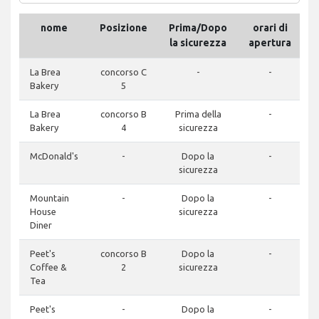
nome
Posizione
Prima/Dopo
orari di
T
la sicurezza
apertura
La Brea
concorso C
-
-
Bakery
5
La Brea
concorso B
Prima della
-
Bakery
4
sicurezza
McDonald's
-
Dopo la
-
sicurezza
Mountain
-
Dopo la
-
House
sicurezza
Diner
Peet's
concorso B
Dopo la
-
Coffee &
2
sicurezza
Tea
Peet's
-
Dopo la
-