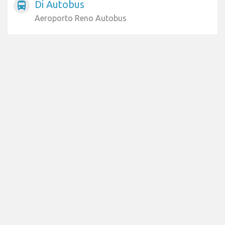
Di Autobus
directions_bus
Aeroporto Reno Autobus