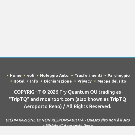
Home
voli
Noleggio Auto
Trasferimenti
Parcheggio
Hotel
Info
Dichiarazione
Privacy
Mappa del sito
COPYRIGHT © 2026 Try Quantum OU trading as
"TripTQ" and rnoairport.com (also known as TripTQ
Aeroporto Reno) / All Rights Reserved.
DICHIARAZIONE DI NON RESPONSABILITÀ - Questo sito non è il sito
ufficiale di Aeroporto Reno