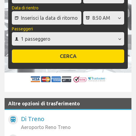
Data di rientro
Passeggeri
CERCA
Altre opzioni di trasferimento
Di Treno
train
Aeroporto Reno Treno