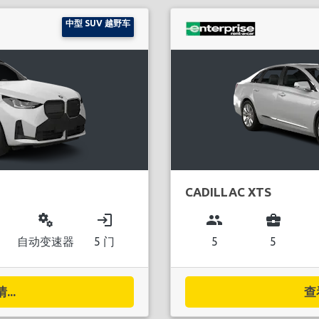
中型 SUV 越野车
CADILLAC XTS
miscellaneous_services
login
group
business_center
自动变速器
5 门
5
5
..
查