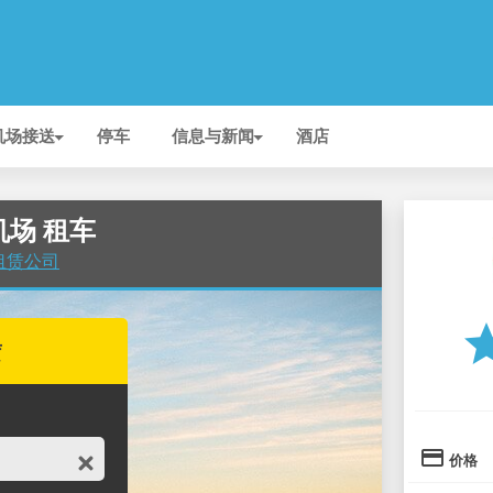
机场接送
停车
信息与新闻
酒店
 机场 租车
车租赁公司
st
赁
credit_card
价格