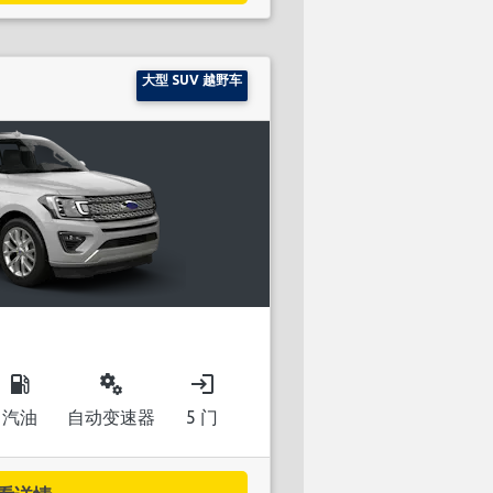
大型 SUV 越野车
local_gas_station
miscellaneous_services
login
汽油
自动变速器
5 门