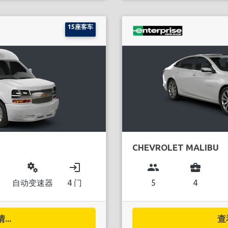
15座客车
CHEVROLET MALIBU
miscellaneous_services
login
group
business_center
自动变速器
4 门
5
4
..
查