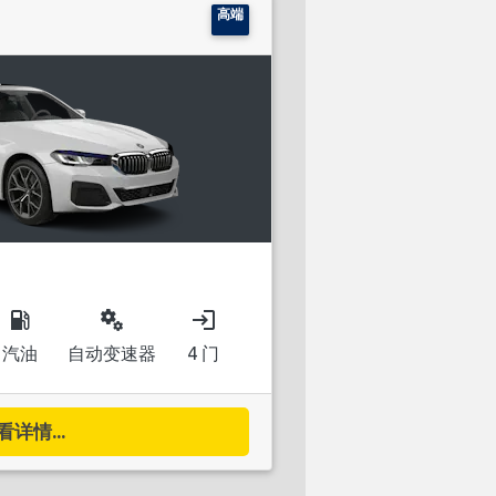
高端
local_gas_station
miscellaneous_services
login
汽油
自动变速器
4 门
看详情...