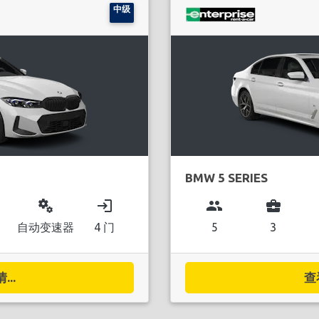
中级
BMW 5 SERIES
miscellaneous_services
login
group
business_center
自动变速器
4 门
5
3
..
查