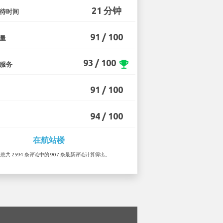
21 分钟
待时间
91 / 100
量
93 / 100
emoji_events
服务
91 / 100
94 / 100
在航站楼
据总共 2594 条评论中的 907 条最新评论计算得出。