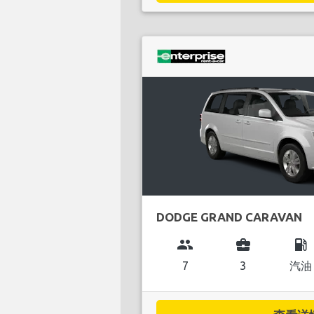
DODGE GRAND CARAVAN
group
business_center
local_gas_station
7
3
汽油