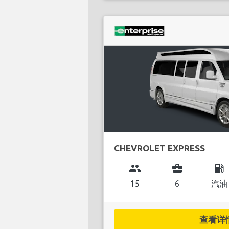
CHEVROLET EXPRESS
group
business_center
local_gas_station
15
6
汽油
查看详情.