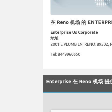
在 Reno 机场 的 ENTER
Enterprise Us Corporate
地址
2001 E PLUMB LN, RENO, 89502, 
Tel: 8449960650
Enterprise 在 Reno 