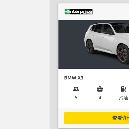
BMW X3
group
business_center
local_gas_station
5
4
汽油
查看详情.