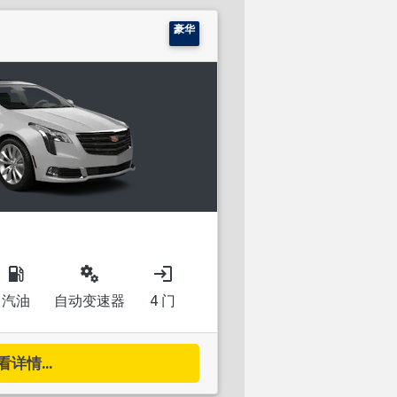
豪华
local_gas_station
miscellaneous_services
login
汽油
自动变速器
4 门
看详情...