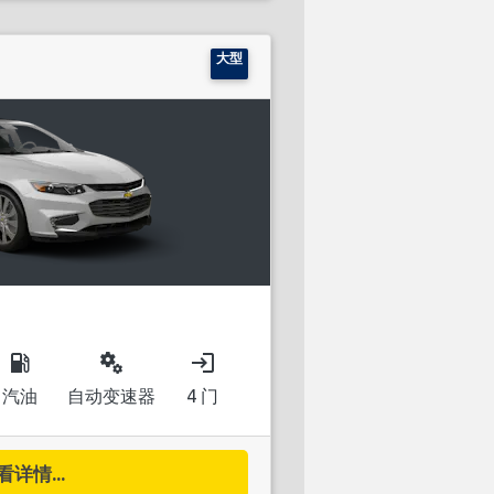
大型
local_gas_station
miscellaneous_services
login
汽油
自动变速器
4 门
看详情...