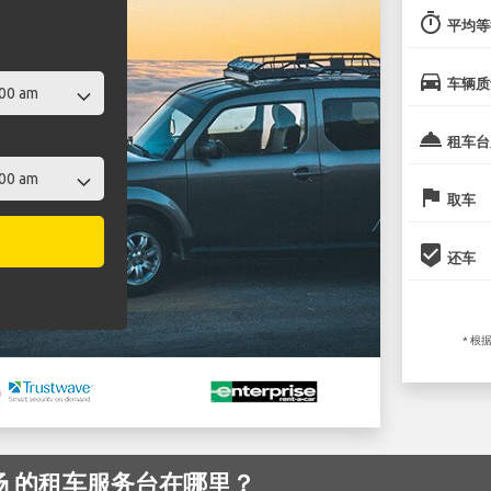
timer
平均等
directions_car
车辆质
room_service
租车台
flag
取车
beenhere
还车
* 根
o 机场 的租车服务台在哪里？