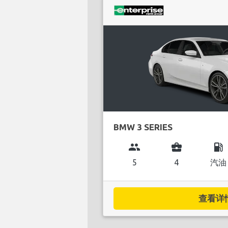
BMW 3 SERIES
group
business_center
local_gas_station
5
4
汽油
查看详情.