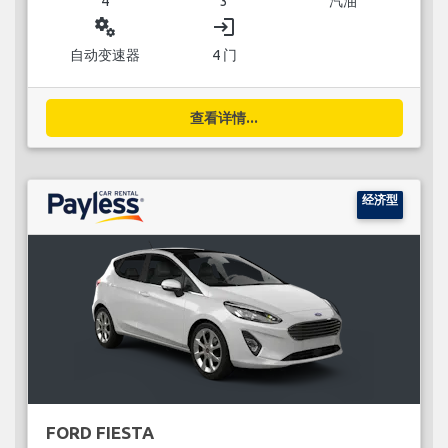
4
3
汽油
miscellaneous_services
login
自动变速器
4 门
查看详情...
经济型
FORD FIESTA