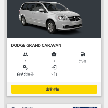
DODGE GRAND CARAVAN
group
business_center
local_gas_station
7
3
汽油
miscellaneous_services
login
自动变速器
5 门
查看详情...