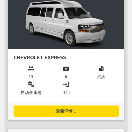
CHEVROLET EXPRESS
group
business_center
local_gas_station
15
6
汽油
miscellaneous_services
login
自动变速器
4 门
查看详情...