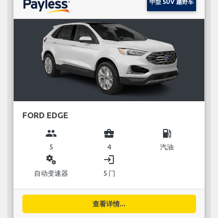
中型 SUV 越野车
FORD EDGE
group
business_center
local_gas_station
5
4
汽油
miscellaneous_services
login
自动变速器
5 门
查看详情...