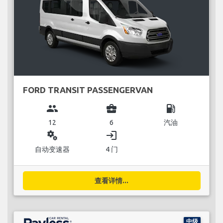
FORD TRANSIT PASSENGERVAN
group
business_center
local_gas_station
12
6
汽油
miscellaneous_services
login
自动变速器
4 门
查看详情...
中级