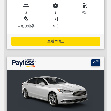
group
business_center
local_gas_station
5
2
汽油
miscellaneous_services
login
自动变速器
4 门
查看详情...
大型