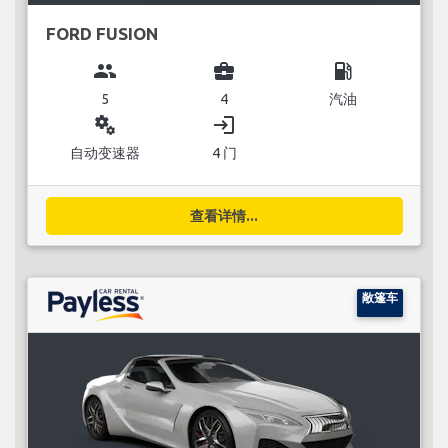
FORD FUSION
group
business_center
local_gas_station
5
4
汽油
miscellaneous_services
login
自动变速器
4 门
查看详情...
敞篷车