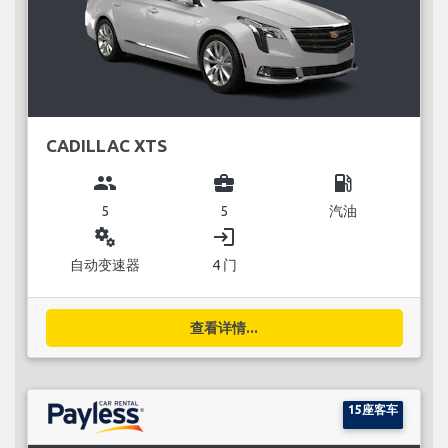
CADILLAC XTS
group
business_center
local_gas_station
5
5
汽油
miscellaneous_services
login
自动变速器
4 门
查看详情...
15座客车