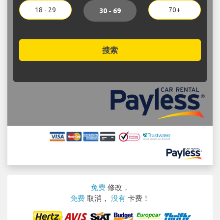
18 - 29
70+
30 - 69
搜索
免费
修改，
免费
取消，
没有
卡费！