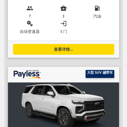
group
business_center
local_gas_station
7
3
汽油
miscellaneous_services
login
自动变速器
5 门
查看详情...
大型 SUV 越野车