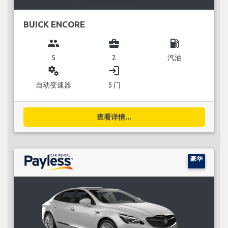
BUICK ENCORE
group
business_center
local_gas_station
5
2
汽油
miscellaneous_services
login
自动变速器
5 门
查看详情...
豪华