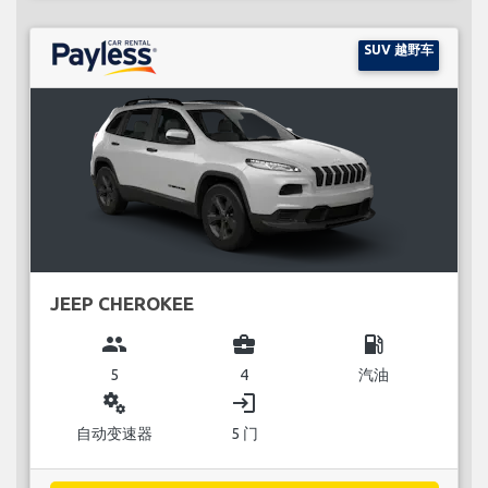
SUV 越野车
JEEP CHEROKEE
group
business_center
local_gas_station
5
4
汽油
miscellaneous_services
login
自动变速器
5 门