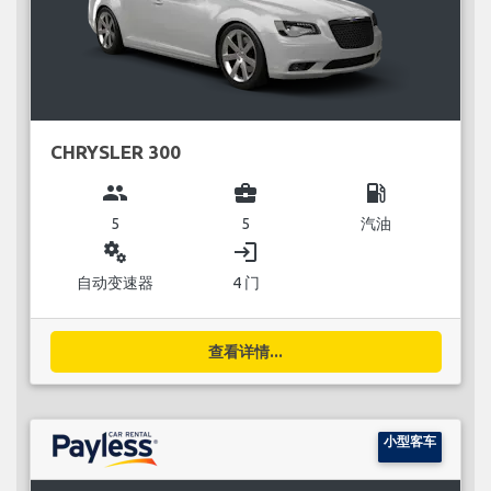
CHRYSLER 300
group
business_center
local_gas_station
5
5
汽油
miscellaneous_services
login
自动变速器
4 门
查看详情...
小型客车