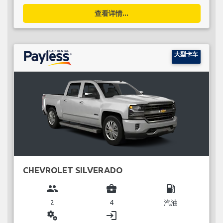
查看详情...
大型卡车
CHEVROLET SILVERADO
group
business_center
local_gas_station
2
4
汽油
miscellaneous_services
login