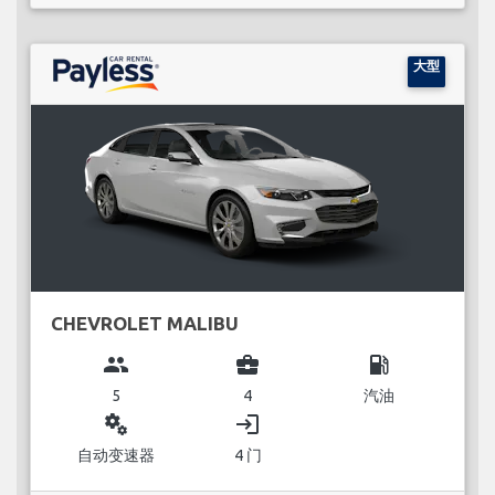
大型
CHEVROLET MALIBU
group
business_center
local_gas_station
5
4
汽油
miscellaneous_services
login
自动变速器
4 门