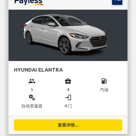
HYUNDAI ELANTRA
group
business_center
local_gas_station
5
4
汽油
miscellaneous_services
login
自动变速器
4 门
查看详情...