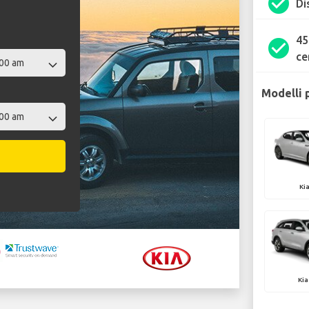
check_circle
Di
45
check_circle
ce
Modelli 
Ki
Kia