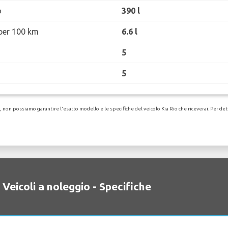
o
390 l
per 100 km
6.6 l
5
5
on possiamo garantire l'esatto modello e le specifiche del veicolo Kia Rio che riceverai. Per dettag
 Veicoli a noleggio - Specifiche