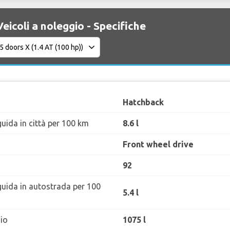
Veicoli a noleggio - Specifiche
Hatchback
uida in città per 100 km
8.6 l
Front wheel drive
92
guida in autostrada per 100
5.4 l
io
1075 l