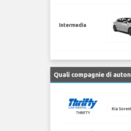
Intermedia
Quali compagnie di autono
Kia Soren
THRIFTY