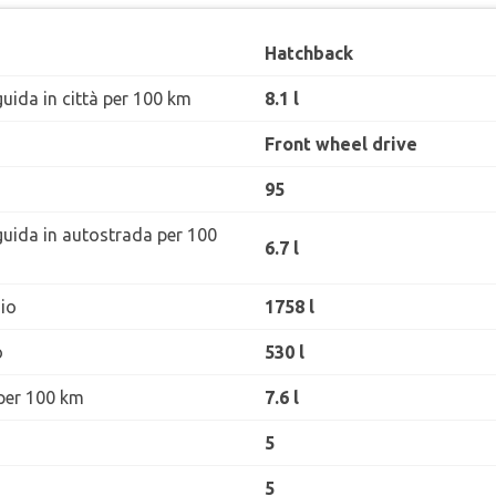
Hatchback
uida in città per 100 km
8.1 l
Front wheel drive
95
guida in autostrada per 100
6.7 l
io
1758 l
o
530 l
per 100 km
7.6 l
5
5