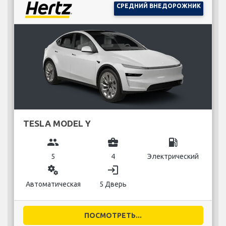
СРЕДНИЙ ВНЕДОРОЖНИК
TESLA MODEL Y
group
business_center
local_gas_station
5
4
Электрический
miscellaneous_services
login
Автоматическая
5 Дверь
ПОСМОТРЕТЬ...