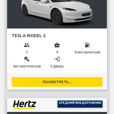
TESLA MODEL 3
group
business_center
local_gas_station
5
4
Электрический
miscellaneous_services
login
Автоматическая
4 Дверь
ПОСМОТРЕТЬ...
СРЕДНИЙ ВНЕДОРОЖНИК