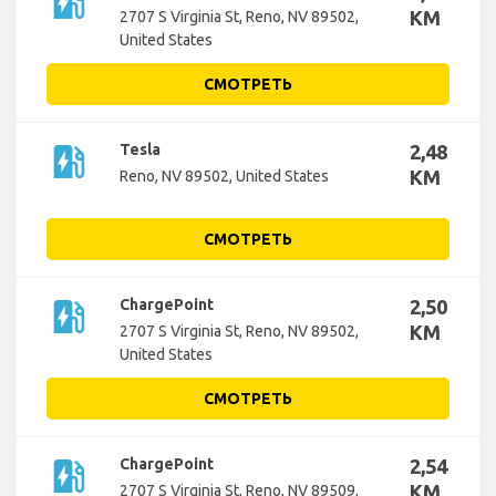
ev_station
KM
2707 S Virginia St, Reno, NV 89502,
United States
СМОТРЕТЬ
ev_station
Tesla
2,48
KM
Reno, NV 89502, United States
СМОТРЕТЬ
ev_station
ChargePoint
2,50
KM
2707 S Virginia St, Reno, NV 89502,
United States
СМОТРЕТЬ
ev_station
ChargePoint
2,54
KM
2707 S Virginia St, Reno, NV 89509,