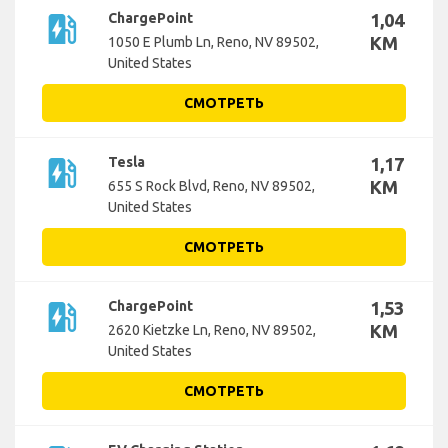
ev_station
ChargePoint
1,04
KM
1050 E Plumb Ln, Reno, NV 89502,
United States
СМОТРЕТЬ
ev_station
Tesla
1,17
KM
655 S Rock Blvd, Reno, NV 89502,
United States
СМОТРЕТЬ
ev_station
ChargePoint
1,53
KM
2620 Kietzke Ln, Reno, NV 89502,
United States
СМОТРЕТЬ