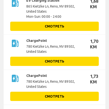
ev_station
EV Charging Station
1,68
KM
865 Kietzke Ln, Reno, NV 89502,
United States
Mon-Sun: 00:00 - 24:00
СМОТРЕТЬ
ev_station
ChargePoint
1,70
KM
780 Kietzke Ln, Reno, NV 89502,
United States
СМОТРЕТЬ
ev_station
ChargePoint
1,73
KM
780 Kietzke Ln, Reno, NV 89502,
United States
СМОТРЕТЬ