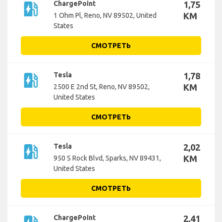
ev_station
ChargePoint
1,75
KM
1 Ohm Pl, Reno, NV 89502, United
States
СМОТРЕТЬ
ev_station
Tesla
1,78
KM
2500 E 2nd St, Reno, NV 89502,
United States
СМОТРЕТЬ
ev_station
Tesla
2,02
KM
950 S Rock Blvd, Sparks, NV 89431,
United States
СМОТРЕТЬ
ChargePoint
2,41