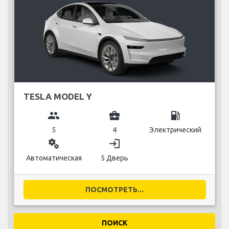
TESLA MODEL Y
group
business_center
local_gas_station
5
4
Электрический
miscellaneous_services
login
Автоматическая
5 Дверь
ПОСМОТРЕТЬ...
ПОИСК