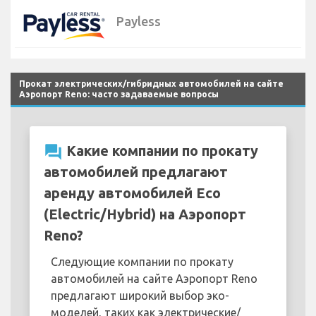
Payless
Прокат электрических/гибридных автомобилей на сайте
Аэропорт Reno: часто задаваемые вопросы
question_answer
Какие компании по прокату
автомобилей предлагают
аренду автомобилей Eco
(Electric/Hybrid) на Аэропорт
Reno?
Следующие компании по прокату
автомобилей на сайте Аэропорт Reno
предлагают широкий выбор эко-
моделей, таких как электрические/