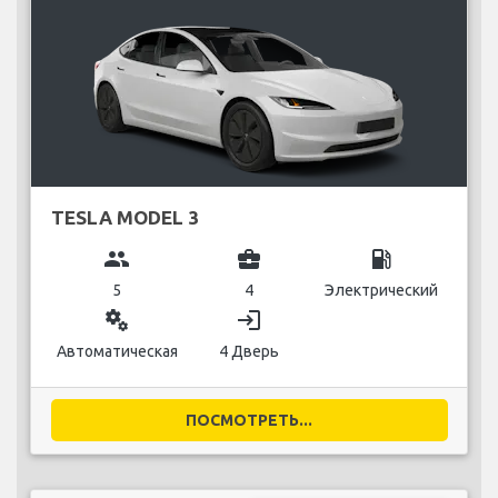
TESLA MODEL 3
group
business_center
local_gas_station
5
4
Электрический
miscellaneous_services
login
Автоматическая
4 Дверь
ПОСМОТРЕТЬ...