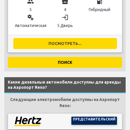
group
business_center
local_gas_station
5
4
Гибридный
miscellaneous_services
login
Автоматическая
5 Дверь
ПОСМОТРЕТЬ...
ПОИСК
Какие дизельные автомобили доступны для аренды
на Аэропорт Reno?
Следующие электромобили доступны на Аэропорт
Reno:
ПРЕДСТАВИТЕЛЬСКИЙ