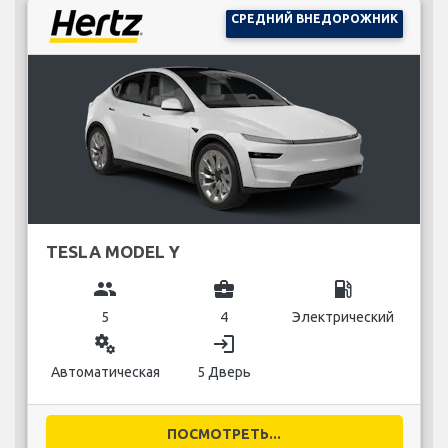
СРЕДНИЙ ВНЕДОРОЖНИК
TESLA MODEL Y
group
business_center
local_gas_station
5
4
Электрический
miscellaneous_services
login
Автоматическая
5 Дверь
ПОСМОТРЕТЬ...