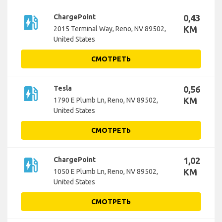
ev_station
ChargePoint
0,43
KM
2015 Terminal Way, Reno, NV 89502,
United States
СМОТРЕТЬ
ev_station
Tesla
0,56
KM
1790 E Plumb Ln, Reno, NV 89502,
United States
СМОТРЕТЬ
ev_station
ChargePoint
1,02
KM
1050 E Plumb Ln, Reno, NV 89502,
United States
СМОТРЕТЬ