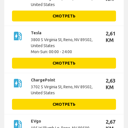
United States
СМОТРЕТЬ
ev_station
Tesla
2,61
KM
3800 S Virginia St, Reno, NV 89502,
United States
Mon-Sun: 00:00 - 24:00
СМОТРЕТЬ
ev_station
ChargePoint
2,63
KM
3702 S Virginia St, Reno, NV 89502,
United States
СМОТРЕТЬ
ev_station
EVgo
2,67