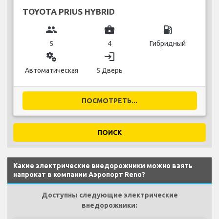
TOYOTA PRIUS HYBRID
group
business_center
local_gas_station
5
4
Гибридный
miscellaneous_services
login
Автоматическая
5 Дверь
ПОСМОТРЕТЬ...
ПОИСК
Какие электрические внедорожники можно взять
напрокат в компании Аэропорт Reno?
Доступны следующие электрические
внедорожники: