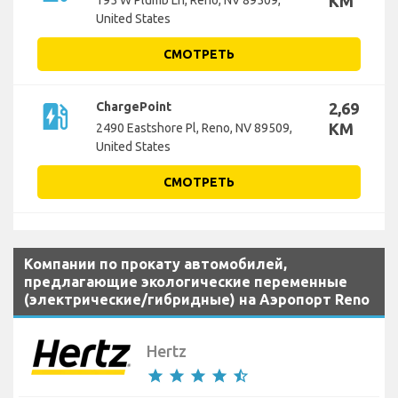
KM
195 W Plumb Ln, Reno, NV 89509,
United States
СМОТРЕТЬ
ev_station
ChargePoint
2,69
KM
2490 Eastshore Pl, Reno, NV 89509,
United States
СМОТРЕТЬ
Компании по прокату автомобилей,
предлагающие экологические переменные
(электрические/гибридные) на Аэропорт Reno
Hertz
star
star
star
star
star_half