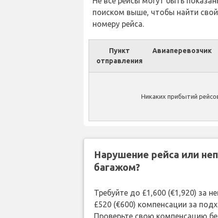
Не все рейсы могут быть показан
поиском выше, чтобы найти свой
номеру рейса.
Пункт
Авиаперевозчик
отправления
Никаких прибытий рейсов
Нарушение рейса или не
багажом?
Требуйте до £1,600 (€1,920) за 
£520 (€600) компенсации за под
Проверьте свою компенсацию бе