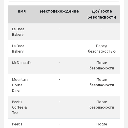
имя
местонахождение
До/После
Безопасности
р
La Brea
-
-
Bakery
La Brea
-
Перед
Bakery
безопасностью
McDonald's
-
После
безопасности
Mountain
-
После
House
безопасности
Diner
Peet's
-
После
Coffee &
безопасности
Tea
Peet's
-
После